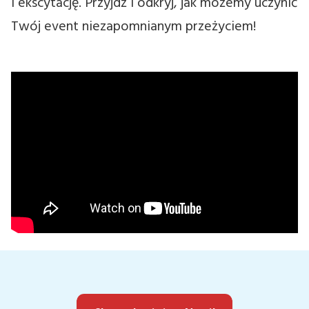
i ekscytację. Przyjdź i odkryj, jak możemy uczynić
Twój event niezapomnianym przeżyciem!