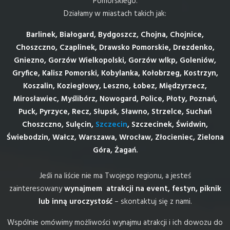
Pomorskiego.
Działamy w miastach takich jak:
Barlinek, Białogard, Bydgoszcz, Chojna, Chojnice,
Choszczno, Czaplinek, Drawsko Pomorskie, Drezdenko,
Gniezno, Gorzów Wielkopolski, Gorzów wlkp, Goleniów,
Gryfice, Kalisz Pomorski, Kobylanka, Kołobrzeg, Kostrzyn,
Koszalin, Koziegłowy, Leszno, Łobez, Międzyrzecz,
Mirosławiec, Myślibórz, Nowogard, Police, Płoty, Poznań,
Puck, Pyrzyce, Recz, Słupsk, Sławno, Strzelce, Suchań
Choszczno, Sulęcin,
Szczecin
, Szczecinek, Świdwin,
Świebodzin, Wałcz, Warszawa, Wrocław, Złocieniec, Zielona
Góra, Żagań.
Jeśli na liście nie ma Twojego regionu, a jesteś
zainteresowany
wynajmem atrakcji na event, festyn, piknik
lub inną uroczystość
– skontaktuj się z nami.
Wspólnie omówimy możliwości wynajmu atrakcji i ich dowozu do