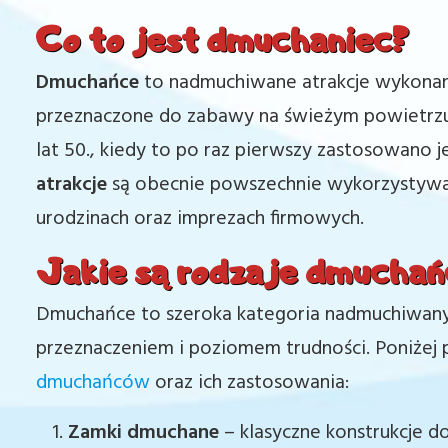
Co to jest dmuchaniec?
Dmuchańce
to nadmuchiwane atrakcje wykonan
przeznaczone do zabawy na świeżym powietrzu l
lat 50., kiedy to po raz pierwszy zastosowano j
atrakcje
są obecnie powszechnie wykorzystywan
urodzinach oraz imprezach firmowych.
Jakie są rodzaje dmucha
Dmuchańce to szeroka kategoria nadmuchiwanych
przeznaczeniem i poziomem trudności. Poniżej 
dmuchańców
oraz ich zastosowania:
Zamki dmuchane
– klasyczne konstrukcje do