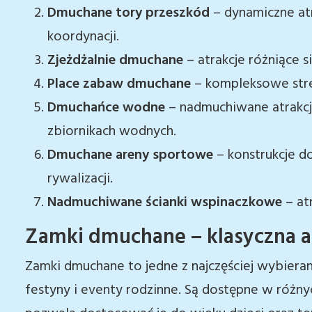
Dmuchane tory przeszkód
– dynamiczne at
koordynacji.
Zjeżdżalnie dmuchane
– atrakcje różniące s
Place zabaw dmuchane
– kompleksowe stre
Dmuchańce wodne
– nadmuchiwane atrakcj
zbiornikach wodnych.
Dmuchane areny sportowe
– konstrukcje d
rywalizacji.
Nadmuchiwane ścianki wspinaczkowe
– atr
Zamki dmuchane – klasyczna at
Zamki dmuchane to jedne z najczęściej wybier
festyny i eventy rodzinne. Są dostępne w różnyc