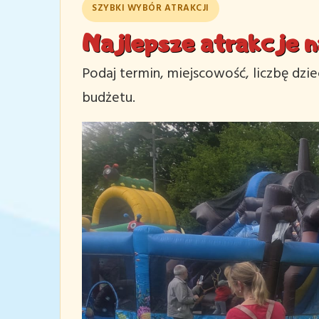
SZYBKI WYBÓR ATRAKCJI
Najlepsze atrakcje n
Podaj termin, miejscowość, liczbę dzi
budżetu.