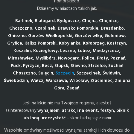
Pomorskiego.
Działamy w miastach takich jak:
Barlinek, Białogard, Bydgoszcz, Chojna, Chojnice,
Choszczno, Czaplinek, Drawsko Pomorskie, Drezdenko,
Gniezno, Gorzów Wielkopolski, Gorzów wlkp, Goleniów,
Gryfice, Kalisz Pomorski, Kobylanka, Kołobrzeg, Kostrzyn,
Koszalin, Koziegłowy, Leszno, Łobez, Międzyrzecz,
Mirosławiec, Myślibórz, Nowogard, Police, Płoty, Poznań,
Puck, Pyrzyce, Recz, Słupsk, Sławno, Strzelce, Suchań
Choszczno, Sulęcin,
Szczecin
, Szczecinek, Świdwin,
Świebodzin, Wałcz, Warszawa, Wrocław, Złocieniec, Zielona
Góra, Żagań.
Jeśli na liście nie ma Twojego regionu, a jesteś
zainteresowany
wynajmem atrakcji na event, festyn, piknik
lub inną uroczystość
– skontaktuj się z nami.
Wspólnie omówimy możliwości wynajmu atrakcji i ich dowozu do