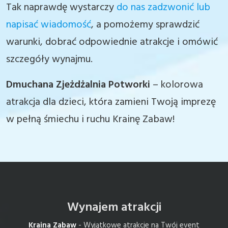
Tak naprawdę wystarczy
do nas zadzwonić lub
napisać wiadomość
, a pomożemy sprawdzić
warunki, dobrać odpowiednie atrakcje i omówić
szczegóły wynajmu.
Dmuchana Zjeżdżalnia Potworki
– kolorowa
atrakcja dla dzieci, która zamieni Twoją imprezę
w pełną śmiechu i ruchu Krainę Zabaw!
Wynajem atrakcji
Kraina Zabaw
- Wyjątkowe atrakcje na Twój event