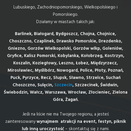
Lubuskiego, Zachodniopomorskiego, Wielkopolskiego i
Pomorskiego.
Działamy w miastach takich jak:
Barlinek, Białogard, Bydgoszcz, Chojna, Chojnice,
Choszczno, Czaplinek, Drawsko Pomorskie, Drezdenko,
Gniezno, Gorzów Wielkopolski, Gorzów wlkp, Goleniów,
Gryfice, Kalisz Pomorski, Kobylanka, Kołobrzeg, Kostrzyn,
Koszalin, Koziegłowy, Leszno, Łobez, Międzyrzecz,
Mirosławiec, Myślibórz, Nowogard, Police, Płoty, Poznań,
Puck, Pyrzyce, Recz, Słupsk, Sławno, Strzelce, Suchań
Choszczno, Sulęcin,
Szczecin
, Szczecinek, Świdwin,
Świebodzin, Wałcz, Warszawa, Wrocław, Złocieniec, Zielona
Góra, Żagań.
Jeśli na liście nie ma Twojego regionu, a jesteś
zainteresowany
wynajmem atrakcji na event, festyn, piknik
lub inną uroczystość
– skontaktuj się z nami.