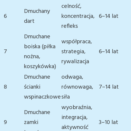
celność,
Dmuchany
6
koncentracja,
6–14 lat
dart
refleks
Dmuchane
współpraca,
boiska (piłka
7
strategia,
6–14 lat
nożna,
rywalizacja
koszykówka)
Dmuchane
odwaga,
8
ścianki
równowaga,
7–14 lat
wspinaczkowe
siła
wyobraźnia,
Dmuchane
integracja,
9
zamki
3–10 lat
aktywność