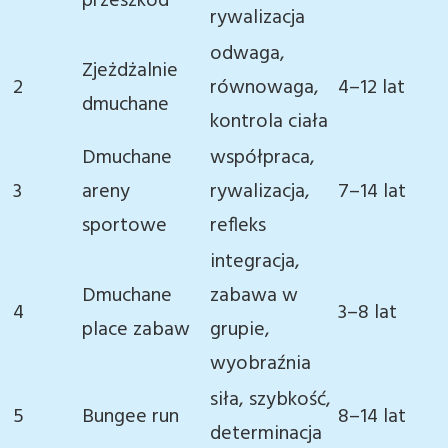
przeszkód
rywalizacja
odwaga,
Zjeżdżalnie
2
równowaga,
4–12 lat
dmuchane
kontrola ciała
Dmuchane
współpraca,
3
areny
rywalizacja,
7–14 lat
sportowe
refleks
integracja,
Dmuchane
zabawa w
4
3–8 lat
place zabaw
grupie,
wyobraźnia
siła, szybkość,
5
Bungee run
8–14 lat
determinacja