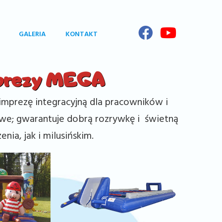
GALERIA
KONTAKT
mprezy MEGA
 imprezę integracyjną dla pracowników i
rowe; gwarantuje dobrą rozrywkę i świetną
a, jak i milusińskim.