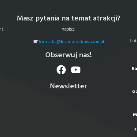
Masz pytania na temat atrakcji?
nt
napisz:
Lub
kontakt@kraina-zabaw.com.pl
Obserwuj nas!
Facebook
YouTube
Ba
Newsletter
Go
M
S