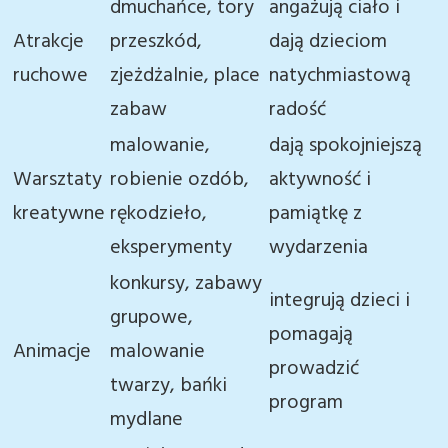
dmuchańce, tory
angażują ciało i
Atrakcje
przeszkód,
dają dzieciom
ruchowe
zjeżdżalnie, place
natychmiastową
zabaw
radość
malowanie,
dają spokojniejszą
Warsztaty
robienie ozdób,
aktywność i
kreatywne
rękodzieło,
pamiątkę z
eksperymenty
wydarzenia
konkursy, zabawy
integrują dzieci i
grupowe,
pomagają
Animacje
malowanie
prowadzić
twarzy, bańki
program
mydlane