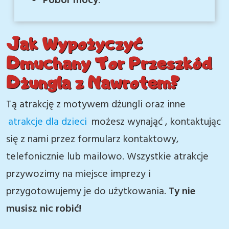
Pobór mocy
:
Jak Wypożyczyć
Dmuchany Tor Przeszkód
Dżungla z Nawrotem?
Tą atrakcję z motywem dżungli oraz inne
atrakcje dla dzieci
możesz wynająć , kontaktując
się z nami przez formularz kontaktowy,
telefonicznie lub mailowo. Wszystkie atrakcje
przywozimy na miejsce imprezy i
przygotowujemy je do użytkowania.
Ty nie
musisz nic robić!