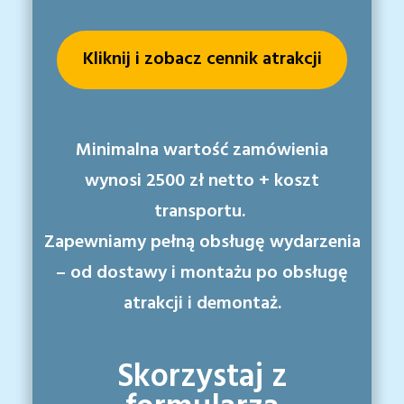
Kliknij i zobacz cennik atrakcji
Minimalna wartość zamówienia
wynosi
2500 zł netto + koszt
transportu.
Zapewniamy pełną obsługę wydarzenia
– od dostawy i montażu po obsługę
atrakcji i demontaż.
Skorzystaj z